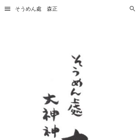
そうめん處 森正
Skip to main content
Skip to navigation