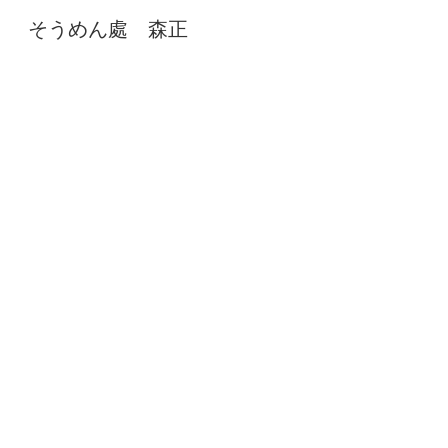
そうめん處 森正
Sk